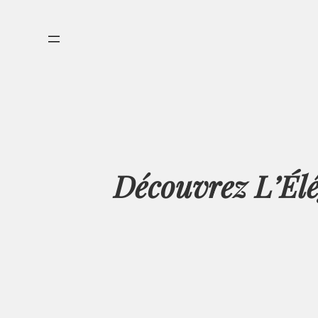
Aller
au
contenu
Découvrez L’Élé