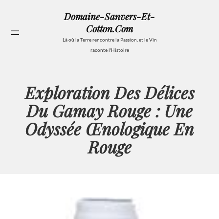
Aller
Domaine-Sanvers-Et-
au
Cotton.com
contenu
Se
Là où la Terre rencontre la Passion, et le Vin
raconte l'Histoire
Exploration Des Délices
Du Gamay Rouge : Une
Odyssée Œnologique En
Rouge