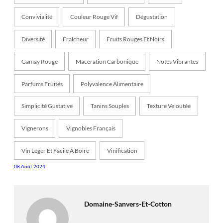
Convivialité
Couleur Rouge Vif
Dégustation
Diversité
Fraîcheur
Fruits Rouges Et Noirs
Gamay Rouge
Macération Carbonique
Notes Vibrantes
Parfums Fruités
Polyvalence Alimentaire
Simplicité Gustative
Tanins Souples
Texture Veloutée
Vignerons
Vignobles Français
Vin Léger Et Facile À Boire
Vinification
08 Août 2024
Domaine-Sanvers-Et-Cotton