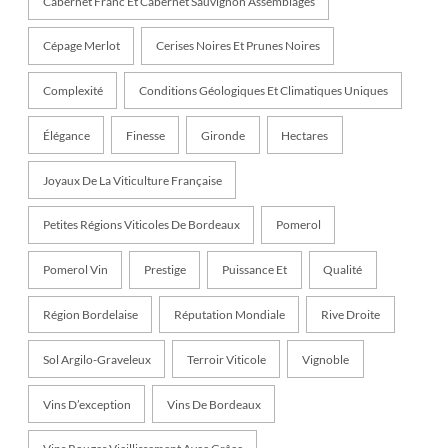
Cabernet Franc Et Cabernet Sauvignon Assemblages
Cépage Merlot
Cerises Noires Et Prunes Noires
Complexité
Conditions Géologiques Et Climatiques Uniques
Élégance
Finesse
Gironde
Hectares
Joyaux De La Viticulture Française
Petites Régions Viticoles De Bordeaux
Pomerol
Pomerol Vin
Prestige
Puissance Et
Qualité
Région Bordelaise
Réputation Mondiale
Rive Droite
Sol Argilo-Graveleux
Terroir Viticole
Vignoble
Vins D’exception
Vins De Bordeaux