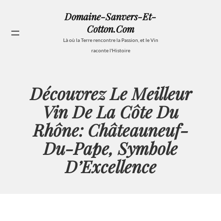
Aller
Domaine-Sanvers-Et-
au
Cotton.com
contenu
Se
Là où la Terre rencontre la Passion, et le Vin
raconte l'Histoire
Découvrez Le Meilleur
Vin De La Côte Du
Rhône: Châteauneuf-
Du-Pape, Symbole
D’Excellence