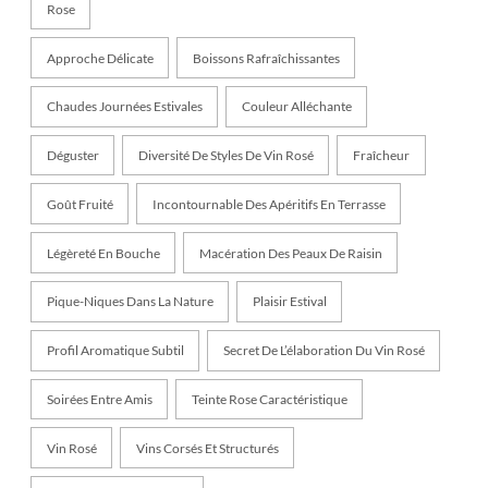
Rose
Approche Délicate
Boissons Rafraîchissantes
Chaudes Journées Estivales
Couleur Alléchante
Déguster
Diversité De Styles De Vin Rosé
Fraîcheur
Goût Fruité
Incontournable Des Apéritifs En Terrasse
Légèreté En Bouche
Macération Des Peaux De Raisin
Pique-Niques Dans La Nature
Plaisir Estival
Profil Aromatique Subtil
Secret De L’élaboration Du Vin Rosé
Soirées Entre Amis
Teinte Rose Caractéristique
Vin Rosé
Vins Corsés Et Structurés