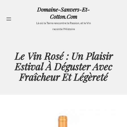
Aller
Domaine-Sanvers-Et-
au
Cotton.com
contenu
Se
Là où la Terre rencontre la Passion, et le Vin
raconte l'Histoire
Le Vin Rosé : Un Plaisir
Estival À Déguster Avec
Fraîcheur Et Légèreté