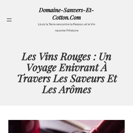
Aller
Domaine-Sanvers-Et-
au
Cotton.com
contenu
Se
Là où la Terre rencontre la Passion, et le Vin
raconte l'Histoire
Les Vins Rouges : Un
Voyage Enivrant À
Travers Les Saveurs Et
Les Arômes