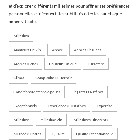
et d’explorer différents millésimes pour affiner ses préférences
personnelles et découvrir les subtilités offertes par chaque
année viticole.
Millesima
Amateurs De Vin
Année
Années Chaudes
Arômes Riches
Bouteille Unique
Caractère
Climat
Complexité Du Terroir
Conditions Météorologiques
Élégants Et Raffinés
Exceptionnels
Expériences Gustatives
Expertise
Millésime
Millesime Vin
Millésimes Différents
Nuances Subtiles
Qualité
Qualité Exceptionnelle