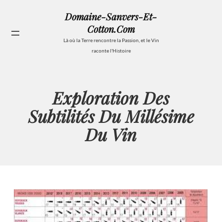
Aller
Domaine-Sanvers-Et-
au
Cotton.com
contenu
Se
Là où la Terre rencontre la Passion, et le Vin
raconte l'Histoire
Exploration Des
Subtilités Du Millésime
Du Vin