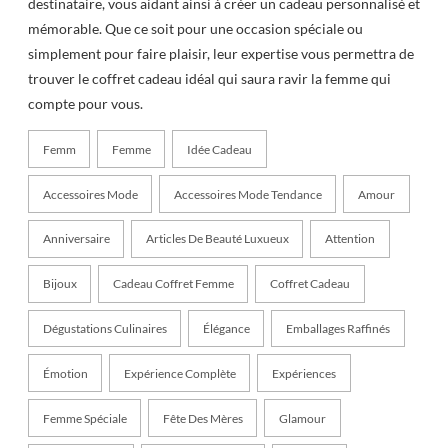
destinataire, vous aidant ainsi à créer un cadeau personnalisé et
mémorable. Que ce soit pour une occasion spéciale ou
simplement pour faire plaisir, leur expertise vous permettra de
trouver le coffret cadeau idéal qui saura ravir la femme qui
compte pour vous.
Femm
Femme
Idée Cadeau
Accessoires Mode
Accessoires Mode Tendance
Amour
Anniversaire
Articles De Beauté Luxueux
Attention
Bijoux
Cadeau Coffret Femme
Coffret Cadeau
Dégustations Culinaires
Élégance
Emballages Raffinés
Émotion
Expérience Complète
Expériences
Femme Spéciale
Fête Des Mères
Glamour