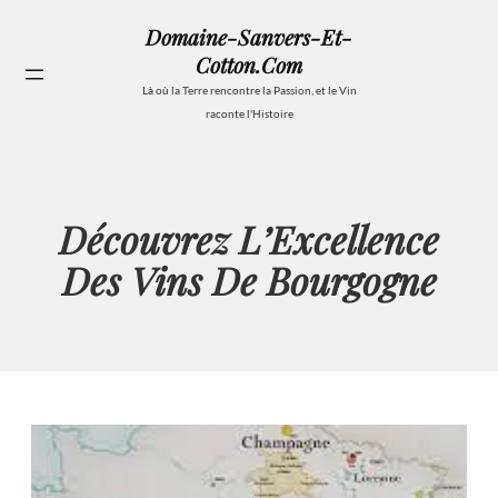
Aller
Domaine-Sanvers-Et-
au
Cotton.com
contenu
Se
Là où la Terre rencontre la Passion, et le Vin
raconte l'Histoire
Découvrez L’Excellence
Des Vins De Bourgogne