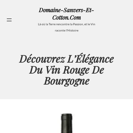
Aller
Domaine-Sanvers-Et-
au
Cotton.com
contenu
Se
Là où la Terre rencontre la Passion, et le Vin
raconte l'Histoire
Découvrez L’Élégance
Du Vin Rouge De
Bourgogne