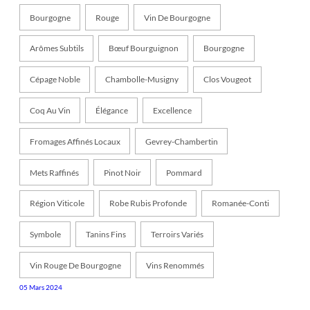
Bourgogne
Rouge
Vin De Bourgogne
Arômes Subtils
Bœuf Bourguignon
Bourgogne
Cépage Noble
Chambolle-Musigny
Clos Vougeot
Coq Au Vin
Élégance
Excellence
Fromages Affinés Locaux
Gevrey-Chambertin
Mets Raffinés
Pinot Noir
Pommard
Région Viticole
Robe Rubis Profonde
Romanée-Conti
Symbole
Tanins Fins
Terroirs Variés
Vin Rouge De Bourgogne
Vins Renommés
05 Mars 2024