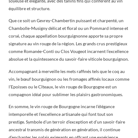
soyeuse et élégante, avec des tanins fins qui confèrent au vin
équilibre et structure.
Que ce soit un Gevrey-Chambertin puissant et charpenté, un
Chambolle-Musigny délicat et floral ou un Pommard intense et
corsé, chaque appellation bourguignonne apporte sa propre
signature au vin rouge de la région. Les grands crus prestigieux
comme Romanée-Conti ou Clos Vougeot incarnent l’excellence
absolue et la quintessence du savoir-faire viticole bourguignon.
Accompagnant à merveille les mets raffinés tels que le coq au
vin, le bœuf bourguignon ou les fromages affinés locaux comme
l’Epoisses ou le Cîteaux, le vin rouge de Bourgogne est un
compagnon idéal pour sublimer les plaisirs gastronomiques.
En somme, le vin rouge de Bourgogne incarne l’élégance
intemporelle et l’excellence artisanale qui font tout son
prestige. Symbole d’un terroir d’exception et d’un savoir-faire
ancestral transmis de génération en génération, il continue
d’enchanter les palais exigeants en offrant une expérience