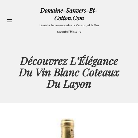
Aller
Domaine-Sanvers-Et-
au
Cotton.com
contenu
Se
Là où la Terre rencontre la Passion, et le Vin
raconte l'Histoire
Découvrez L’Élégance
Du Vin Blanc Coteaux
Du Layon