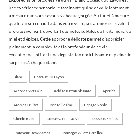
une expérience sensorielle fascinante qui se dévoile lentement
à mesure que vous savourez chaque gorgée. Au fur et à mesure
que le vin se réchauffe dans votre verre, ses arômes se révèlent
progressivement, dévoilant des notes subtiles de fruits mûrs, de
miel et d’épices. Cette approche délicate permet d’apprécier
pleinement la complexité et la profondeur de ce vin
exceptionnel, offrant une dégustation enrichissante et pleine de
surprises à chaque étape.
Blanc
Coteaux Du Layon
Accords Mets-Vin
Acidité Rafraîchissante
Apéritif
Arômes Fruités
Bon Millésime
Cépage Noble
Chenin Blanc
Conservation Du Vin
Desserts Fruités
Fraîcheur Des Arômes
Fromages À Pâte Persillée