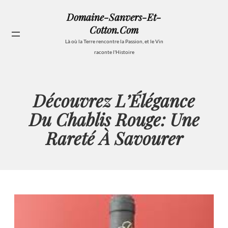
Aller
Domaine-Sanvers-Et-
au
Cotton.com
contenu
Se
Là où la Terre rencontre la Passion, et le Vin
raconte l'Histoire
Découvrez L’Élégance
Du Chablis Rouge: Une
Rareté À Savourer