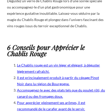
Dégustez un verre de Chablis Rouge lors d’une soirée spéciale
ou accompagnez-le d’un plat gastronomique pour une
expérience gustative inoubliable. Laissez-vous séduire par la
magie du Chablis Rouge et plongez dans l’univers fascinant des
vins rouges issus du terroir exceptionnel de Chablis.
6 Conseils pour Apprécier le
Chablis Rouge
Le Chablis rouge est un vin léger et élégant, à déguster
légèrement rafraîchi.
Il est principalement produit à partir du cépage Pinot
Noir dans la région de Bourgogne.
Accompagnez-le avec des plats tels que du poulet rôti, du
canard ou des fromages doux.
Pour apprécier pleinement ses arômes, il est
recommandé de le carafer avant de le servir.