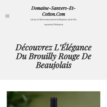
Aller
Domaine-Sanvers-Et-
au
Cotton.com
contenu
Se
Là où la Terre rencontre la Passion, et le Vin
raconte l'Histoire
Découvrez L’Élégance
Du Brouilly Rouge De
Beaujolais