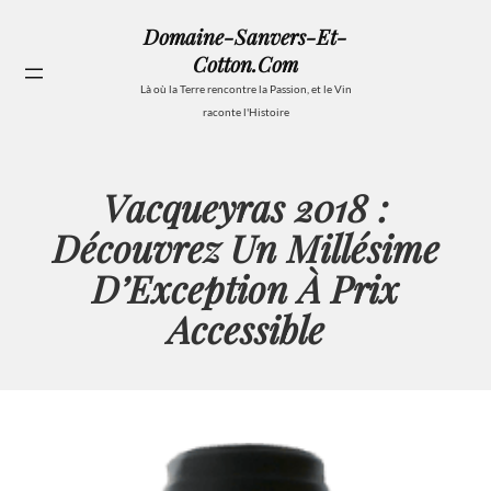
Aller
Domaine-Sanvers-Et-
au
Cotton.com
contenu
Se
Là où la Terre rencontre la Passion, et le Vin
raconte l'Histoire
Vacqueyras 2018 :
Découvrez Un Millésime
D’Exception À Prix
Accessible