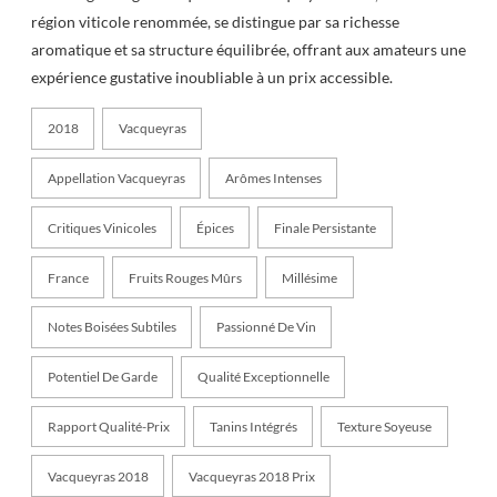
région viticole renommée, se distingue par sa richesse
aromatique et sa structure équilibrée, offrant aux amateurs une
expérience gustative inoubliable à un prix accessible.
2018
Vacqueyras
Appellation Vacqueyras
Arômes Intenses
Critiques Vinicoles
Épices
Finale Persistante
France
Fruits Rouges Mûrs
Millésime
Notes Boisées Subtiles
Passionné De Vin
Potentiel De Garde
Qualité Exceptionnelle
Rapport Qualité-Prix
Tanins Intégrés
Texture Soyeuse
Vacqueyras 2018
Vacqueyras 2018 Prix