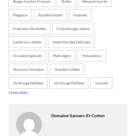
Bugey-Cerdon Français
Bulles
Desserts Sucrés
Élégance
Équilibre Subtil
Festivité
Fraîcheur Des Bulles
Fruits Rouges Juteux
Lambrusco Italien
Notes Florales Délicates
Occasion Spéciale
Plats Légers
Polyvalence
Structure Tannique
Viandes Grillées
Vin Rouge Pétillant
Vin Rouge Petillant
Vivacité
13 Avril 2024
Domaine-Sanvers-Et-Cotton