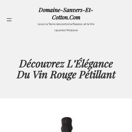
Aller
Domaine-Sanvers-Et-
au
Cotton.com
contenu
Se
Là où la Terre rencontre la Passion, et le Vin
raconte l'Histoire
Découvrez L’Élégance
Du Vin Rouge Pétillant