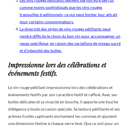
Les vins rouges pétillants peuvent parfois être perçus
comme moins sophistiqués que les vins rouges
tranquilles traditionnels, ce qui peut limiter leur attrait
pour certains consommateurs.
La diversité des styles de vins rouges pétillants peut
rendre difficile le choix du bon vin pour accompagner un
repas spécifique, en raison des variations de niveau sucré
et d’intensité des bulles.
Impressionne lors des célébrations et
événements festifs.
Le vin rouge pétillant impressionne lors des célébrations et
événements festifs par son caractère festif et raffiné. Avec ses
bulles délicates et sa vivacité en bouche, il apporte une touche
d’élégance à toute occasion spéciale. Sa texture pétillante et ses
arômes fruités captivants enchantent les convives et ajoutent
une dimension festive à chaque verre levé. Que ce soit pour un