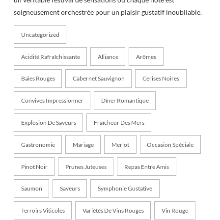
soigneusement orchestrée pour un plaisir gustatif inoubliable.
Uncategorized
Acidité Rafraîchissante
Alliance
Arômes
Baies Rouges
Cabernet Sauvignon
Cerises Noires
Convives Impressionner
Dîner Romantique
Explosion De Saveurs
Fraîcheur Des Mers
Gastronomie
Mariage
Merlot
Occasion Spéciale
Pinot Noir
Prunes Juteuses
Repas Entre Amis
Saumon
Saveurs
Symphonie Gustative
Terroirs Viticoles
Variétés De Vins Rouges
Vin Rouge