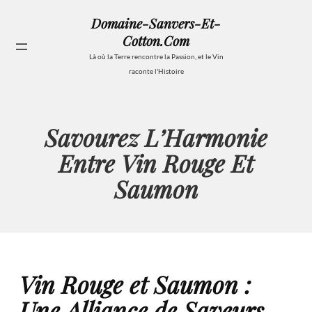
Aller
Domaine-Sanvers-Et-
au
Cotton.com
contenu
Se
Là où la Terre rencontre la Passion, et le Vin
raconte l'Histoire
Savourez L’Harmonie
Entre Vin Rouge Et
Saumon
Vin Rouge et Saumon :
Une Alliance de Saveurs