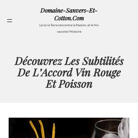
Aller
Domaine-Sanvers-Et-
au
Cotton.com
contenu
Se
Là où la Terre rencontre la Passion, et le Vin
raconte l'Histoire
Découvrez Les Subtilités
De L’Accord Vin Rouge
Et Poisson