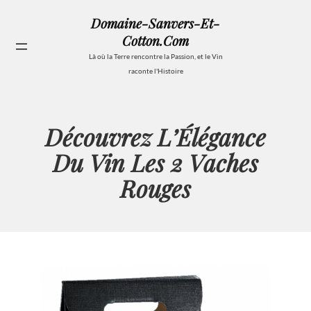
Aller
Domaine-Sanvers-Et-
au
Cotton.com
contenu
Se
Là où la Terre rencontre la Passion, et le Vin
raconte l'Histoire
Découvrez L’Élégance
Du Vin Les 2 Vaches
Rouges