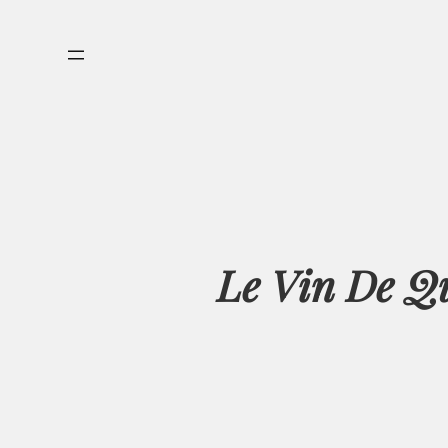
Aller
au
contenu
Le Vin De Qu