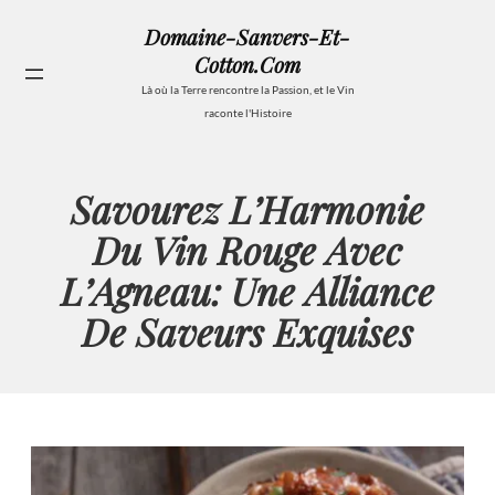
Aller
Domaine-Sanvers-Et-
au
Cotton.com
contenu
Se
Là où la Terre rencontre la Passion, et le Vin
raconte l'Histoire
Savourez L’Harmonie
Du Vin Rouge Avec
L’Agneau: Une Alliance
De Saveurs Exquises