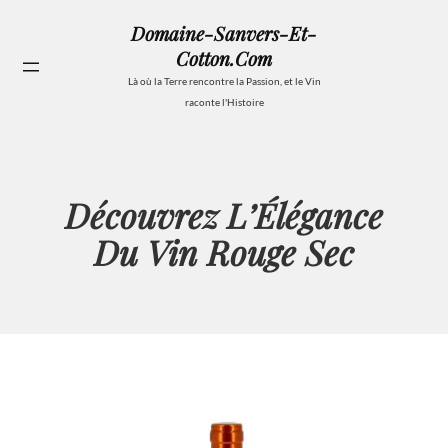
Aller
Domaine-Sanvers-Et-
au
Cotton.com
contenu
Se
Là où la Terre rencontre la Passion, et le Vin
raconte l'Histoire
Découvrez L’Élégance
Du Vin Rouge Sec