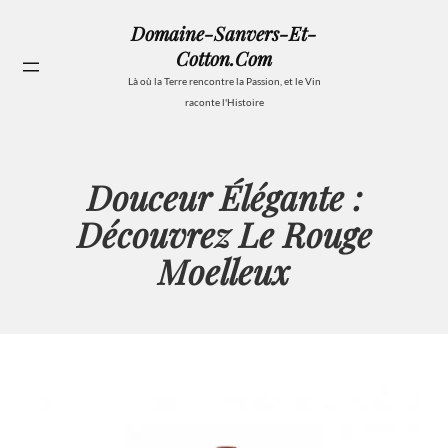
Aller
Domaine-Sanvers-Et-
au
Cotton.com
contenu
Se
Là où la Terre rencontre la Passion, et le Vin
raconte l'Histoire
Douceur Élégante :
Découvrez Le Rouge
Moelleux