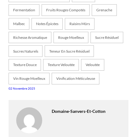
Fermentation
Fruits Rouges Compotés
Grenache
Malbec
Notes Épicées
Raisins Mûrs
Richesse Aromatique
Rouge Moelleux
Sucre Résiduel
Sucres Naturels
Teneur En Sucre Résiduel
Texture Douce
Texture Veloutée
Veloutée
Vin Rouge Moelleux
Vinification Méticuleuse
02 Novembre 2025
Domaine-Sanvers-Et-Cotton