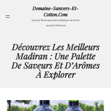
Aller
Domaine-Sanvers-Et-
au
Cotton.com
contenu
Se
Là où la Terre rencontre la Passion, et le Vin
raconte l'Histoire
Découvrez Les Meilleurs
Madiran : Une Palette
De Saveurs Et D’Arômes
À Explorer