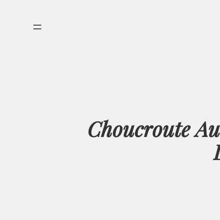
Aller
au
contenu
Choucroute Au