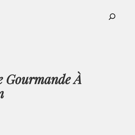
Search
ce Gourmande À
n