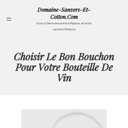
Aller
Domaine-Sanvers-Et-
au
Cotton.com
contenu
Se
Là où la Terre rencontre la Passion, et le Vin
raconte l'Histoire
Choisir Le Bon Bouchon
Pour Votre Bouteille De
Vin