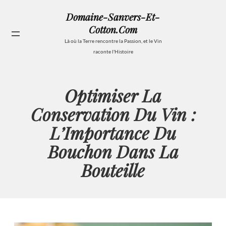
Aller
Domaine-Sanvers-Et-
au
Cotton.com
contenu
Se
Là où la Terre rencontre la Passion, et le Vin
raconte l'Histoire
Optimiser La
Conservation Du Vin :
L’Importance Du
Bouchon Dans La
Bouteille