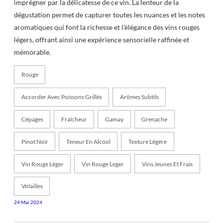
imprégner par la délicatesse de ce vin. La lenteur de la
dégustation permet de capturer toutes les nuances et les notes
aromatiques qui font la richesse et l’élégance des vins rouges
légers, offrant ainsi une expérience sensorielle raffinée et
mémorable.
Rouge
Accorder Avec Poissons Grillés
Arômes Subtils
Cépages
Fraîcheur
Gamay
Grenache
Pinot Noir
Teneur En Alcool
Texture Légère
Vin Rouge Léger
Vin Rouge Leger
Vins Jeunes Et Frais
Volailles
24 Mai 2024