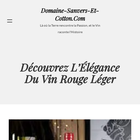
Aller
Domaine-Sanvers-Et-
au
Cotton.com
contenu
Se
Là où la Terre rencontre la Passion, et le Vin
raconte l'Histoire
Découvrez L’Élégance
Du Vin Rouge Léger