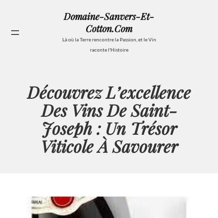
Aller
Domaine-Sanvers-Et-
au
Cotton.com
contenu
Se
Là où la Terre rencontre la Passion, et le Vin
raconte l'Histoire
Découvrez L’excellence
Des Vins De Saint-
Joseph : Un Trésor
Viticole À Savourer