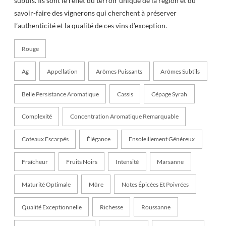
subtils. Ils sont le reflet du terroir unique de la région et du
savoir-faire des vignerons qui cherchent à préserver
l’authenticité et la qualité de ces vins d’exception.
Rouge
Ag
Appellation
Arômes Puissants
Arômes Subtils
Belle Persistance Aromatique
Cassis
Cépage Syrah
Complexité
Concentration Aromatique Remarquable
Coteaux Escarpés
Élégance
Ensoleillement Généreux
Fraîcheur
Fruits Noirs
Intensité
Marsanne
Maturité Optimale
Mûre
Notes Épicées Et Poivrées
Qualité Exceptionnelle
Richesse
Roussanne