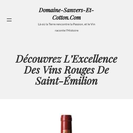
Aller
Domaine-Sanvers-Et-
au
Cotton.com
contenu
Se
Là où la Terre rencontre la Passion, et le Vin
raconte l'Histoire
Découvrez L’Excellence
Des Vins Rouges De
Saint-Émilion