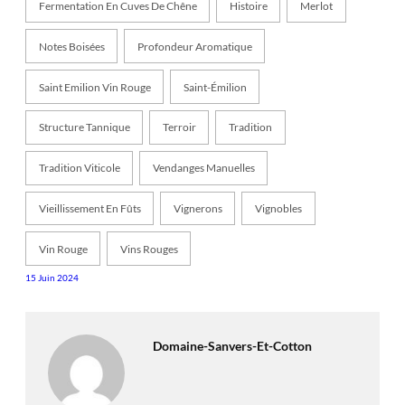
Fermentation En Cuves De Chêne
Histoire
Merlot
Notes Boisées
Profondeur Aromatique
Saint Emilion Vin Rouge
Saint-Émilion
Structure Tannique
Terroir
Tradition
Tradition Viticole
Vendanges Manuelles
Vieillissement En Fûts
Vignerons
Vignobles
Vin Rouge
Vins Rouges
15 Juin 2024
Domaine-Sanvers-Et-Cotton