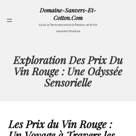
Aller
Domaine-Sanvers-Et-
au
Cotton.com
contenu
Se
Là où la Terre rencontre la Passion, et le Vin
raconte l'Histoire
Exploration Des Prix Du
Vin Rouge : Une Odyssée
Sensorielle
Les Prix du Vin Rouge :
Un Voyage à Travers les