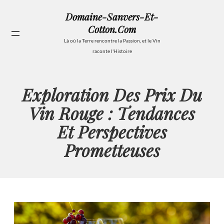
Aller
Domaine-Sanvers-Et-
au
Cotton.com
contenu
Se
Là où la Terre rencontre la Passion, et le Vin
raconte l'Histoire
Exploration Des Prix Du
Vin Rouge : Tendances
Et Perspectives
Prometteuses