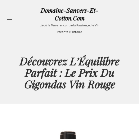
Aller
Domaine-Sanvers-Et-
au
Cotton.com
contenu
Se
Là où la Terre rencontre la Passion, et le Vin
raconte l'Histoire
Découvrez L’Équilibre
Parfait : Le Prix Du
Gigondas Vin Rouge