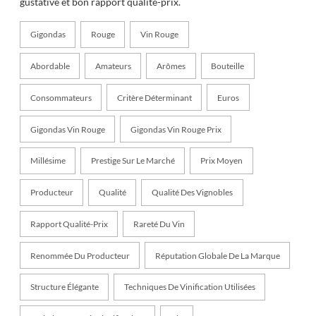
gustative et bon rapport qualité-prix.
Gigondas
Rouge
Vin Rouge
Abordable
Amateurs
Arômes
Bouteille
Consommateurs
Critère Déterminant
Euros
Gigondas Vin Rouge
Gigondas Vin Rouge Prix
Millésime
Prestige Sur Le Marché
Prix Moyen
Producteur
Qualité
Qualité Des Vignobles
Rapport Qualité-Prix
Rareté Du Vin
Renommée Du Producteur
Réputation Globale De La Marque
Structure Élégante
Techniques De Vinification Utilisées