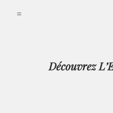
Aller
au
contenu
Découvrez L’E