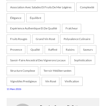
Association Avec Salades Et Fruits De Mer Légères
Complexité
Élégance
Équilibré
Expérience Authentique Et De Qualité
Fraîcheur
Fruits Rouges
Grand Vin Rosé
Polyvalence Culinaire
Provence
Qualité
Raffiné
Raisins
Saveurs
Savoir-Faire Ancestral Des Vignerons Locaux
Sophistication
Structure Complexe
Terroir Méditerranéen
Vignobles Prestigieux
Vin Rosé
Vinification
11 Mars 2026