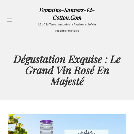
Aller
Domaine-Sanvers-Et-
au
Cotton.com
contenu
Se
Là où la Terre rencontre la Passion, et le Vin
raconte l'Histoire
Dégustation Exquise : Le
Grand Vin Rosé En
Majesté