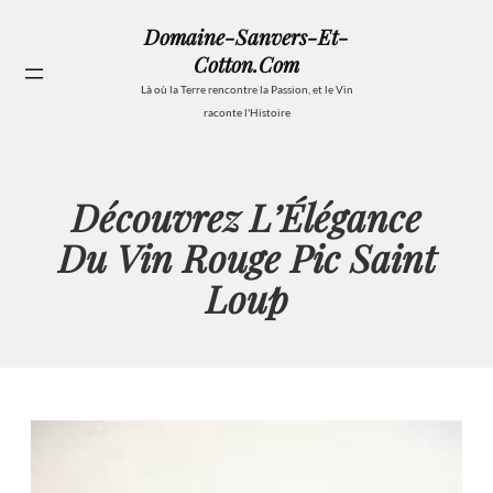
Aller
Domaine-Sanvers-Et-
au
Cotton.com
contenu
Se
Là où la Terre rencontre la Passion, et le Vin
raconte l'Histoire
Découvrez L’Élégance
Du Vin Rouge Pic Saint
Loup