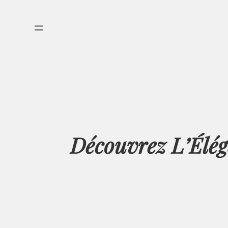
Aller
au
contenu
Découvrez L’Élé