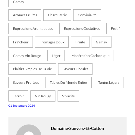
Gamay
Arômes Fruités
Charcuterie
Convivialité
Expressions Aromatiques
Expressions Gustatives
Festif
Fraîcheur
Fromages Doux
Fruité
Gamay
Gamay Vin Rouge
Léger
Macération Carbonique
Plaisirs Simples De La Vie
Saveurs Florales
Saveurs Fruitées
Tables Du Monde Entier
Tanins Légers
Terroir
Vin Rouge
Vivacité
01 Septembre 2024
Domaine-Sanvers-Et-Cotton