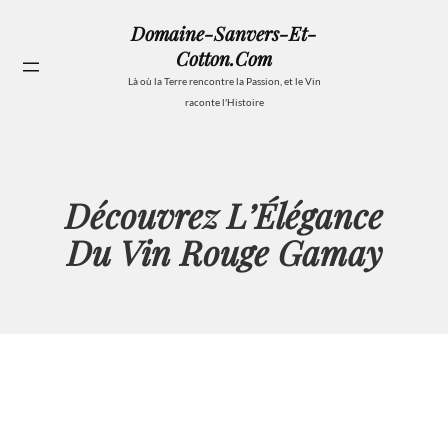
Aller
Domaine-Sanvers-Et-
au
Cotton.com
contenu
Se
Là où la Terre rencontre la Passion, et le Vin
raconte l'Histoire
Découvrez L’Élégance
Du Vin Rouge Gamay