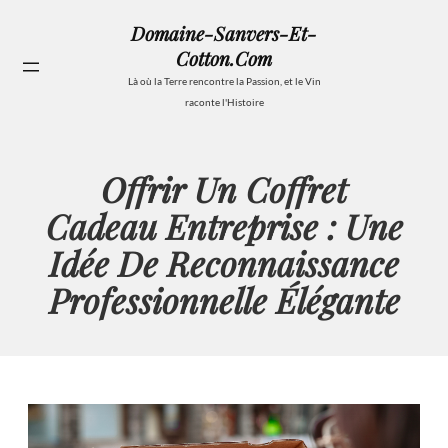
Aller
Domaine-Sanvers-Et-
au
Cotton.com
contenu
Se
Là où la Terre rencontre la Passion, et le Vin
raconte l'Histoire
Offrir Un Coffret
Cadeau Entreprise : Une
Idée De Reconnaissance
Professionnelle Élégante