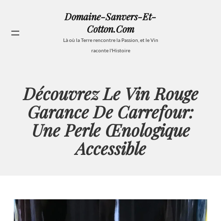
Aller
Domaine-Sanvers-Et-
au
Cotton.com
contenu
Se
Là où la Terre rencontre la Passion, et le Vin
raconte l'Histoire
Découvrez Le Vin Rouge
Garance De Carrefour:
Une Perle Œnologique
Accessible