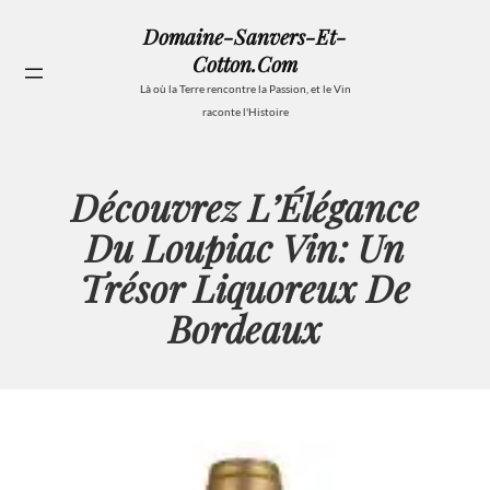
Aller
Domaine-Sanvers-Et-
au
Cotton.com
contenu
Se
Là où la Terre rencontre la Passion, et le Vin
raconte l'Histoire
Découvrez L’Élégance
Du Loupiac Vin: Un
Trésor Liquoreux De
Bordeaux