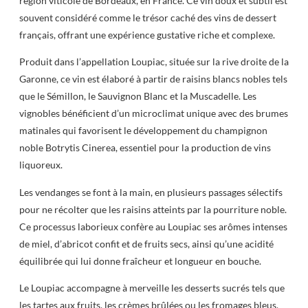
région viticole de Bordeaux, en France. Ce vin doux et subtil est
souvent considéré comme le trésor caché des vins de dessert
français, offrant une expérience gustative riche et complexe.
Produit dans l’appellation Loupiac, située sur la rive droite de la
Garonne, ce vin est élaboré à partir de raisins blancs nobles tels
que le Sémillon, le Sauvignon Blanc et la Muscadelle. Les
vignobles bénéficient d’un microclimat unique avec des brumes
matinales qui favorisent le développement du champignon
noble Botrytis Cinerea, essentiel pour la production de vins
liquoreux.
Les vendanges se font à la main, en plusieurs passages sélectifs
pour ne récolter que les raisins atteints par la pourriture noble.
Ce processus laborieux confère au Loupiac ses arômes intenses
de miel, d’abricot confit et de fruits secs, ainsi qu’une acidité
équilibrée qui lui donne fraîcheur et longueur en bouche.
Le Loupiac accompagne à merveille les desserts sucrés tels que
les tartes aux fruits, les crèmes brûlées ou les fromages bleus.