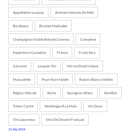
Appellation Loupiac
Arômes Intenses De Miel
Bordeaux
Brumes Matinales
Champignon Noble Botrytis Cinerea
Complexe
Expérience Gustative
France
Fruits Secs
Garonne
Loupiac Vin
Microclimat Unique
Muscadelle
Pourriture Noble
Raisins Blancs Nobles
Région Viticole
Riche
Sauvignon Blanc
Sémillon
Trésor Caché
Vendanges À La Main
Vin Doux
Vin Liquoreux
Vins De Dessert Français
31 Mai 2024