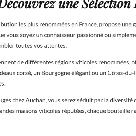
Découvrez une Sélection 
ribution les plus renommées en France, propose une g
 Que vous soyez un connaisseur passionné ou simpleme
bler toutes vos attentes.
nent de différentes régions viticoles renommées, off
rdeaux corsé, un Bourgogne élégant ou un Côtes-du-R
es.
ges chez Auchan, vous serez séduit par la diversité d
ndes maisons viticoles réputées, chaque bouteille rac