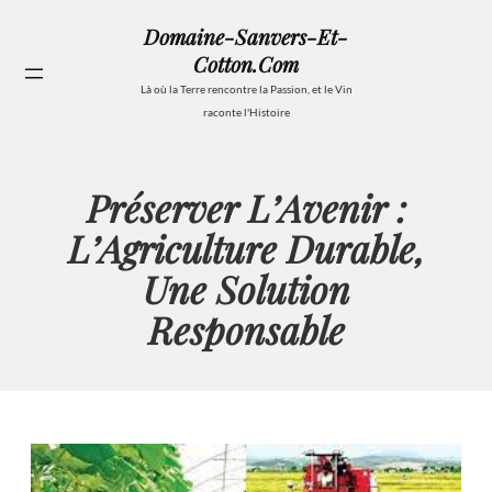
Aller
Domaine-Sanvers-Et-
au
Cotton.com
contenu
Se
Là où la Terre rencontre la Passion, et le Vin
raconte l'Histoire
Préserver L’Avenir :
L’Agriculture Durable,
Une Solution
Responsable