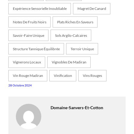
Expérience Sensorielle Inoubliable
Magret De Canard
Notes De Fruits Noirs
Plats Riches En Saveurs
Savoir-Faire Unique
Sols Argilo-Calcaires
Structure Tannique Équilibrée
Terroir Unique
Vignerons Locaux
Vignobles De Madiran
Vin Rouge Madiran
Vinification
Vins Rouges
28 Octobre 2024
Domaine-Sanvers-Et-Cotton