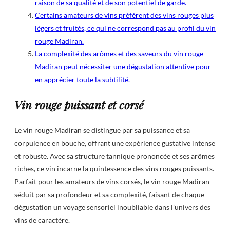
raison de sa qualité et de son potentiel de garde.
Certains amateurs de vins préfèrent des vins rouges plus
légers et fruités, ce qui ne correspond pas au profil du vin
rouge Madiran.
La complexité des arômes et des saveurs du vin rouge
Madiran peut nécessiter une dégustation attentive pour
en apprécier toute la subtilité.
Vin rouge puissant et corsé
Le vin rouge Madiran se distingue par sa puissance et sa
corpulence en bouche, offrant une expérience gustative intense
et robuste. Avec sa structure tannique prononcée et ses arômes
riches, ce vin incarne la quintessence des vins rouges puissants.
Parfait pour les amateurs de vins corsés, le vin rouge Madiran
séduit par sa profondeur et sa complexité, faisant de chaque
dégustation un voyage sensoriel inoubliable dans l’univers des
vins de caractère.