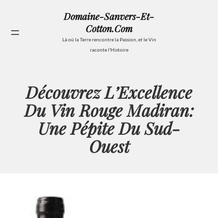
Aller
Domaine-Sanvers-Et-
au
Cotton.com
contenu
Se
Là où la Terre rencontre la Passion, et le Vin
raconte l'Histoire
Découvrez L’Excellence
Du Vin Rouge Madiran:
Une Pépite Du Sud-
Ouest