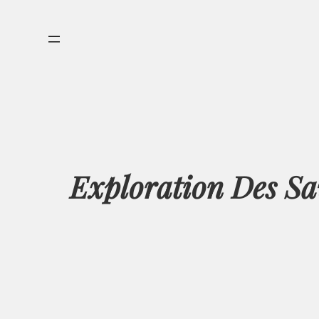
Aller
au
contenu
Exploration Des S