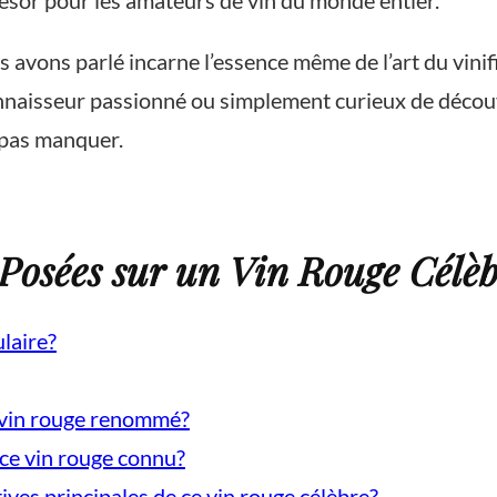
trésor pour les amateurs de vin du monde entier.
s avons parlé incarne l’essence même de l’art du vinif
nnaisseur passionné ou simplement curieux de découvr
 pas manquer.
osées sur un Vin Rouge Célèb
ulaire?
e vin rouge renommé?
 ce vin rouge connu?
ives principales de ce vin rouge célèbre?