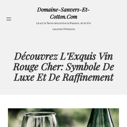
Aller
Domaine-Sanvers-Et-
au
Cotton.com
contenu
Se
Là où la Terre rencontre la Passion, et le Vin
raconte l'Histoire
Découvrez L’Exquis Vin
Rouge Cher: Symbole De
Luxe Et De Raffinement