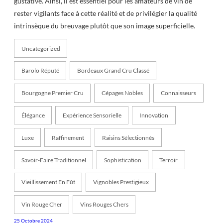
gustative. Ainsi, il est essentiel pour les amateurs de vin de
rester vigilants face à cette réalité et de privilégier la qualité
intrinsèque du breuvage plutôt que son image superficielle.
Uncategorized
Barolo Réputé
Bordeaux Grand Cru Classé
Bourgogne Premier Cru
Cépages Nobles
Connaisseurs
Élégance
Expérience Sensorielle
Innovation
Luxe
Raffinement
Raisins Sélectionnés
Savoir-Faire Traditionnel
Sophistication
Terroir
Vieillissement En Fût
Vignobles Prestigieux
Vin Rouge Cher
Vins Rouges Chers
25 Octobre 2024