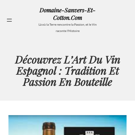
Aller
Domaine-Sanvers-Et-
au
Cotton.com
contenu
Se
Là où la Terre rencontre la Passion, et le Vin
raconte l'Histoire
Découvrez L’Art Du Vin
Espagnol : Tradition Et
Passion En Bouteille