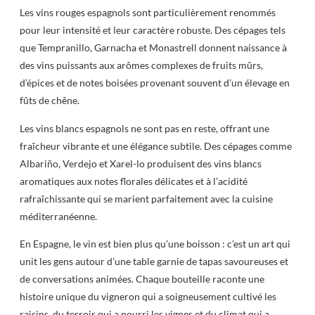
Les vins rouges espagnols sont particulièrement renommés
pour leur intensité et leur caractère robuste. Des cépages tels
que Tempranillo, Garnacha et Monastrell donnent naissance à
des vins puissants aux arômes complexes de fruits mûrs,
d’épices et de notes boisées provenant souvent d’un élevage en
fûts de chêne.
Les vins blancs espagnols ne sont pas en reste, offrant une
fraîcheur vibrante et une élégance subtile. Des cépages comme
Albariño, Verdejo et Xarel-lo produisent des vins blancs
aromatiques aux notes florales délicates et à l’acidité
rafraîchissante qui se marient parfaitement avec la cuisine
méditerranéenne.
En Espagne, le vin est bien plus qu’une boisson : c’est un art qui
unit les gens autour d’une table garnie de tapas savoureuses et
de conversations animées. Chaque bouteille raconte une
histoire unique du vigneron qui a soigneusement cultivé les
raisins, du terroir qui a nourri les vignes et du climat qui a