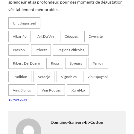
splendeur et sa profondeur, pour des moments de dégustation
véritablement mémorables.
Uncategorized
Albariño
Art Du Vin
Cépages
Diversité
Passion
Priorat
Régions Viticoles
Ribera Del Duero
Rioja
Saveurs
Terroir
Tradition
Verdejo
Vignobles
Vin Espagnol
Vins Blancs
Vins Rouges
Xarel-Lo
11 Mars 2024
Domaine-Sanvers-Et-Cotton