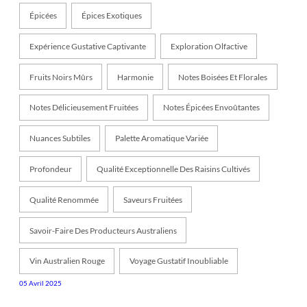
Épicées
Épices Exotiques
Expérience Gustative Captivante
Exploration Olfactive
Fruits Noirs Mûrs
Harmonie
Notes Boisées Et Florales
Notes Délicieusement Fruitées
Notes Épicées Envoûtantes
Nuances Subtiles
Palette Aromatique Variée
Profondeur
Qualité Exceptionnelle Des Raisins Cultivés
Qualité Renommée
Saveurs Fruitées
Savoir-Faire Des Producteurs Australiens
Vin Australien Rouge
Voyage Gustatif Inoubliable
05 Avril 2025