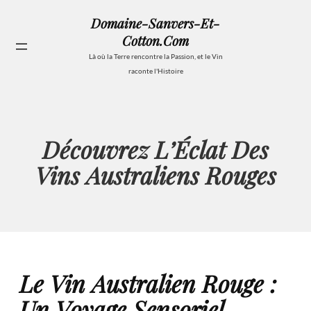
Aller
Domaine-Sanvers-Et-
au
Cotton.com
contenu
Se
Là où la Terre rencontre la Passion, et le Vin
raconte l'Histoire
Découvrez L’Éclat Des
Vins Australiens Rouges
Le Vin Australien Rouge :
Un Voyage Sensoriel