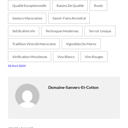
Qualité Exceptionnelle
Raisins De Qualité
Rosés
Saveurs Marocaines
Savoir-Faire Ancestral
Sidi Brahim Vin
Techniques Modernes
Terroir Unique
Tradition Vinicole Marocaine
Vignobles Du Maroc
Vinification Minutieuse
Vins Blancs
Vins Rouges
06 Avril 2024
Domaine-Sanvers-Et-Cotton