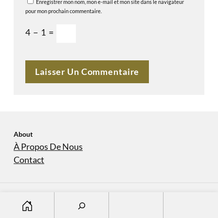
Enregistrer mon nom, mon e-mail et mon site dans le navigateur
pour mon prochain commentaire.
4
−
1
=
About
À Propos De Nous
Contact
S
À Propos De Nous
Contact
Copyright © 2023
domaine-sanvers-et-cotton.com
e