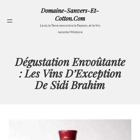
Aller
Domaine-Sanvers-Et-
au
Cotton.com
contenu
Se
Là où la Terre rencontre la Passion, et le Vin
raconte l'Histoire
Dégustation Envoûtante
: Les Vins D’Exception
De Sidi Brahim