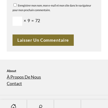
Enregistrer mon nom, mon e-mail et mon site dans le navigateur
pour mon prochain commentaire.
×
9
=
72
About
À Propos De Nous
Contact
S
À Propos De Nous
Contact
Copyright © 2023
domaine-sanvers-et-cotton.com