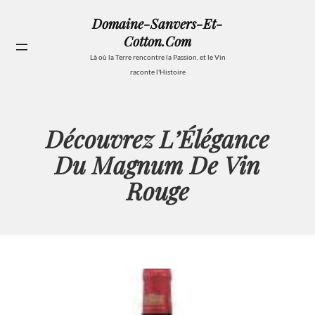
Aller
Domaine-Sanvers-Et-
au
Cotton.com
contenu
Se
Là où la Terre rencontre la Passion, et le Vin
raconte l'Histoire
Découvrez L’Élégance
Du Magnum De Vin
Rouge