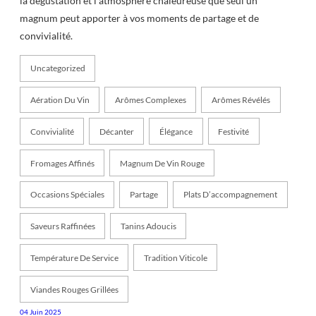
la dégustation et l’atmosphère chaleureuse que seul un
magnum peut apporter à vos moments de partage et de
convivialité.
Uncategorized
Aération Du Vin
Arômes Complexes
Arômes Révélés
Convivialité
Décanter
Élégance
Festivité
Fromages Affinés
Magnum De Vin Rouge
Occasions Spéciales
Partage
Plats D’accompagnement
Saveurs Raffinées
Tanins Adoucis
Température De Service
Tradition Viticole
Viandes Rouges Grillées
04 Juin 2025